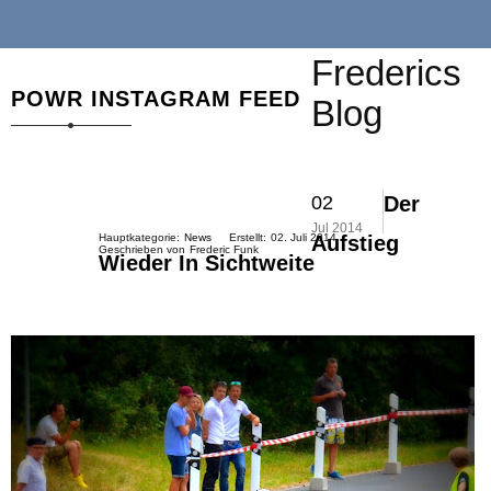
Frederics
POWR INSTAGRAM FEED
Blog
02
Der
Jul 2014
Hauptkategorie:
News
Erstellt:
02. Juli 2014
Aufstieg
Geschrieben von
Frederic Funk
Wieder In Sichtweite