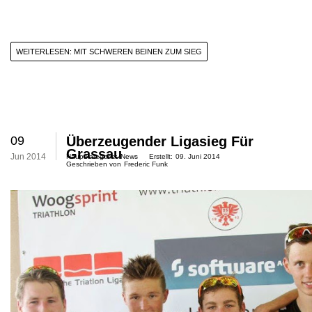
WEITERLESEN: MIT SCHWEREN BEINEN ZUM SIEG
09
Überzeugender Ligasieg Für
Grassau
Jun 2014
Hauptkategorie:
News
Erstellt:
09. Juni 2014
Geschrieben von
Frederic Funk