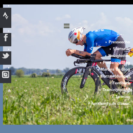
Presseecho
Startseite
Neuigkeiten
Frederics Blog
Martins Tri-Blog
Kurzmeldungen
Feedback
Trainingspläne
Termine
funkfamily.de classic