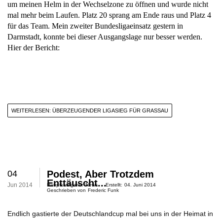
um meinen Helm in der Wechselzone zu öffnen und wurde nicht
mal mehr beim Laufen. Platz 20 sprang am Ende raus und Platz 4
für das Team. Mein zweiter Bundesligaeinsatz gestern in
Darmstadt, konnte bei dieser Ausgangslage nur besser werden.
Hier der Bericht:
WEITERLESEN: ÜBERZEUGENDER LIGASIEG FÜR GRASSAU
04
Podest, Aber Trotzdem
Enttäuscht...
Jun 2014
Hauptkategorie:
News
Erstellt:
04. Juni 2014
Geschrieben von
Frederic Funk
Endlich gastierte der Deutschlandcup mal bei uns in der Heimat in