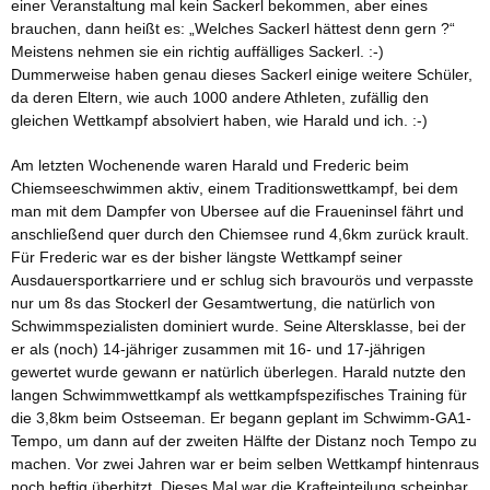
einer Veranstaltung mal kein Sackerl bekommen, aber eines
brauchen, dann heißt es: „Welches Sackerl hättest denn gern ?“
Meistens nehmen sie ein richtig auffälliges Sackerl. :-)
Dummerweise haben genau dieses Sackerl einige weitere Schüler,
da deren Eltern, wie auch 1000 andere Athleten, zufällig den
gleichen Wettkampf absolviert haben, wie Harald und ich. :-)
Am letzten Wochenende waren Harald und Frederic beim
Chiemseeschwimmen aktiv
, einem Traditionswettkampf, bei dem
man mit dem Dampfer von Ubersee auf die Fraueninsel fährt und
anschließend quer durch den Chiemsee rund 4,6km zurück krault.
Für Frederic war es der bisher längste Wettkampf seiner
Ausdauersportkarriere und er schlug sich bravourös und verpasste
nur um 8s das Stockerl der Gesamtwertung, die natürlich von
Schwimmspezialisten dominiert wurde. Seine Altersklasse, bei der
er als (noch) 14-jähriger zusammen mit 16- und 17-jährigen
gewertet wurde gewann er natürlich überlegen. Harald nutzte den
langen Schwimmwettkampf als wettkampfspezifisches Training für
die 3,8km beim Ostseeman. Er begann geplant im Schwimm-GA1-
Tempo, um dann auf der zweiten Hälfte der Distanz noch Tempo zu
machen. Vor zwei Jahren war er beim selben Wettkampf hintenraus
noch heftig überhitzt. Dieses Mal war die Krafteinteilung scheinbar