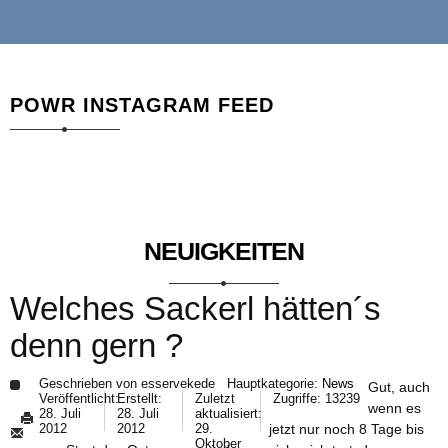
POWR INSTAGRAM FEED
NEUIGKEITEN
Welches Sackerl hätten´s
denn gern ?
Geschrieben von
esservekede
Hauptkategorie:
News
Gut, auch
Veröffentlicht:
Erstellt:
Zuletzt
Zugriffe: 13239
wenn es
28. Juli
28. Juli
aktualisiert:
jetzt nur noch 8 Tage bis
2012
2012
29.
Oktober