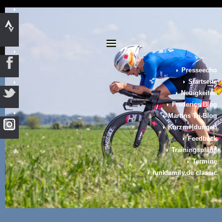
Presseecho
Startseite
Neuigkeiten
Frederics Blog
Martins Tri-Blog
Kurzmeldungen
Feedback
Trainingspläne
Termine
funkfamily.de classic