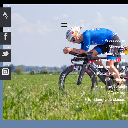
Presseecho
Startseite
Neuigkeiten
Frederics Blog
Martins Tri-Blog
Kurzmeldungen
Feedback
Trainingspläne
Termine
funkfamily.de classic