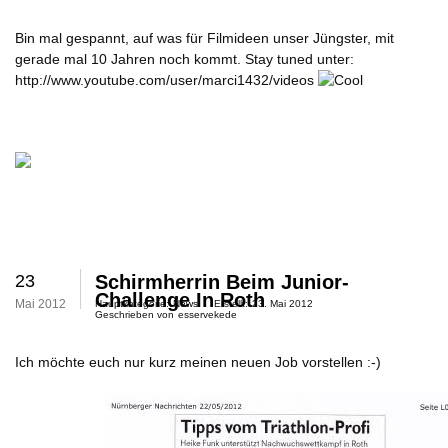
Bin mal gespannt, auf was für Filmideen unser Jüngster, mit
gerade mal 10 Jahren noch kommt. Stay tuned unter:
http://www.youtube.com/user/marci1432/videos
23
Schirmherrin Beim Junior-
Challenge In Roth
Mai 2012
Hauptkategorie:
News
Erstellt:
23. Mai 2012
Geschrieben von
esservekede
Ich möchte euch nur kurz meinen neuen Job vorstellen :-)