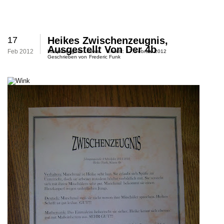
17
Heikes Zwischenzeugnis,
Ausgestellt Von Der 4b
Feb 2012
Hauptkategorie:
News
Erstellt:
17. Februar 2012
Geschrieben von
Frederic Funk