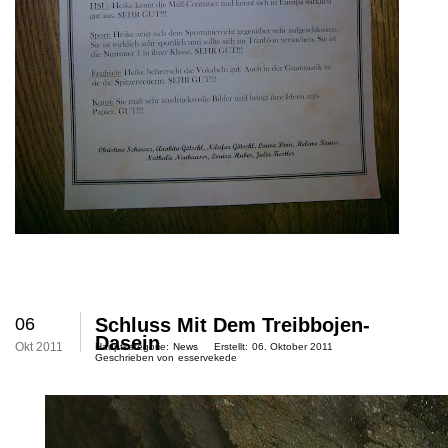
06
Schluss Mit Dem Treibbojen-
Dasein
Okt 2011
Hauptkategorie:
News
Erstellt:
06. Oktober 2011
Geschrieben von
esservekede