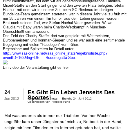
Hirntumorhilfe
statt, bei dem wir als generationsübergreifende Familien-
Mixed-Staffe an den Start gingen und den zweiten Platz belegten. Stefan
Hachul, mit dem wir in unserer Zeit beim SC Riederau im dortigen
Bundeliga-Team gemeinsam starteten, war in diesem Jahr viel zu früh mit
nur 38 Jahren von einem Hirntumor aus dem Leben gerissen worden.
Erst nach seinem Tod, war Stefan Hachul Vater geworden. Witwe
Claudia mit Baby waren beim Charity-Wettkampf in München-
Oberschließheim anwesend.
Das Feld der
Charity-Staffel
dort war gespickt mit
Weltmeistern,
Europameistern und Ironman-Siegern
und es war auch eine sentimentale
Begegnung mit vielen "Haudegen" von früher.
Ergebnisse und Splitzeiten im Detail unter:
http://www.sas-online.net//sas_online_stats/ergebnisliste.php?
eventID=163&lng=DE
—
Ruderregatta-See
.
Ein video der Veranstaltung gibt es
hier
24
Es Gibt Ein Leben Jenseits Des
Sportes!
Jun 2012
Hauptkategorie:
News
Erstellt:
24. Juni 2012
Geschrieben von
Frederic Funk
Mal was anderes als immer nur Triathlon: Vor 'ner Woche
ungefähr kam unser Jüngster auf mich zu, Netbook in der Hand,
zeigte mir 'nen Film den er im Internet gefunden hat, und wollte