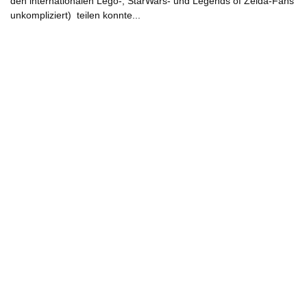
den internationalen Lego-, StarWars- und Legends of Zelda-Fans
unkompliziert) teilen konnte...