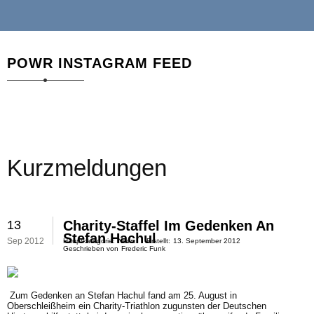
POWR INSTAGRAM FEED
Kurzmeldungen
13
Charity-Staffel Im Gedenken An
Stefan Hachul
Sep 2012
Hauptkategorie:
News
Erstellt:
13. September 2012
Geschrieben von
Frederic Funk
Zum Gedenken an Stefan Hachul fand am 25. August in
Oberschleißheim ein
Charity-Triathlon zugunsten der Deutschen