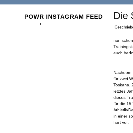
Die 
POWR INSTAGRAM FEED
Geschrieb
nun schon
Trainings
euch beri
Nachdem i
für zwei W
Toskana. Z
letztes Ja
dieses Tra
für die 1
Athletik/D
in einer s
hart vor.