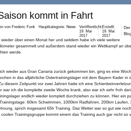
Saison kommt in Fahrt
en von
Frederic Funk
Hauptkategorie:
News
Veröffentlicht:
Erstellt:
Der 
19. Mai
19. Mai
Blog
2017
2017
 wieder über einen Monat her und seitdem habe ich viele weitere
kilometer gesammelt und außerdem stand wieder ein Wettkampf an übe
chten werde.
ch wieder aus Gran Canaria zurück gekommen bin, ging es eine Woch
ochen in das alljährliche Ostertrainingslager mit dem Bayern Kader in 
u diesem Zeitpunkt vor zwei Jahren hatte ich eine Schienbeinverletzu
hr war ich die komplette zweite Woche krank, also war ich sehr froh da
iningslager endlich wieder komplett durchziehen zu können. Hier ein p
5 Trainingstage: 60km Schwimmen, 1000km Radfahren, 200km Laufen, 
ehnung, sprich insgesamt 65h Training. Das Wetter war so gut wie noch
o coolen Trainingsgruppe kommt einem das Training auch gar nicht so v