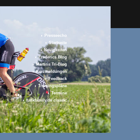
Presseecho
Startseite
Neuigkeiten
Frederics Blog
Martins Tri-Blog
Kurzmeldungen
Feedback
Trainingspläne
Termine
funkfamily.de classic