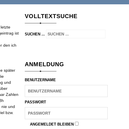
VOLLTEXTSUCHE
letzte
eintrag ist
SUCHEN ...
r den ich
ANMELDUNG
e später
die
BENUTZERNAME
ng und
rüber
aar Zahlen
3h
PASSWORT
 nie und
iel bzw.
ANGEMELDET BLEIBEN