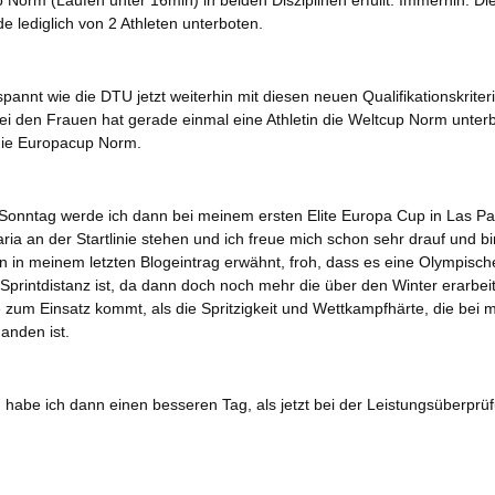
Norm (Laufen unter 16min) in beiden Disziplinen erfüllt. Immerhin. Di
 lediglich von 2 Athleten unterboten.
spannt wie die DTU jetzt weiterhin mit diesen neuen Qualifikationskriter
ei den Frauen hat gerade einmal eine Athletin die Weltcup Norm unter
ie Europacup Norm.
Sonntag werde ich dann bei meinem ersten Elite Europa Cup in Las P
ia an der Startlinie stehen und ich freue mich schon sehr drauf und bi
 in meinem letzten Blogeintrag erwähnt, froh, dass es eine Olympisch
Sprintdistanz ist, da dann doch noch mehr die über den Winter erarbei
zum Einsatz kommt, als die Spritzigkeit und Wettkampfhärte, die bei m
anden ist.
h habe ich dann einen besseren Tag, als jetzt bei der Leistungsüberprü