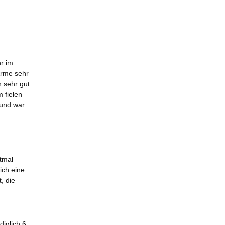
r im
Arme sehr
 sehr gut
 fielen
 und war
stmal
ich eine
, die
iglich 6