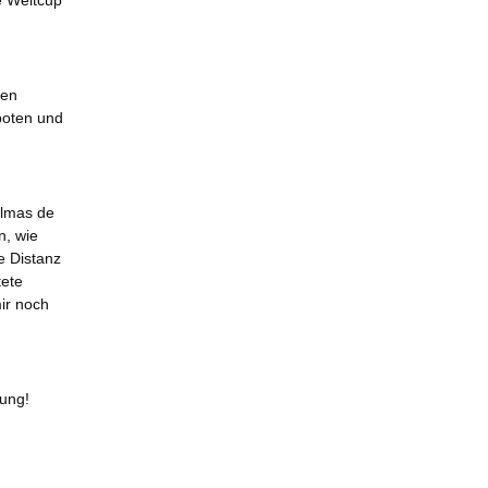
e Weltcup
ien
boten und
almas de
n, wie
e Distanz
tete
ir noch
fung!