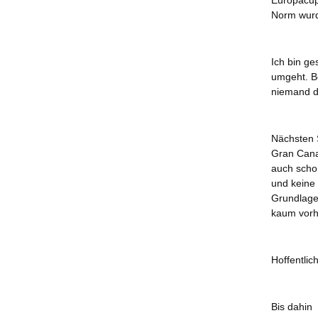
Europacup 
Norm wurde
Ich bin ge
umgeht. B
niemand d
Nächsten 
Gran Canar
auch schon
und keine 
Grundlage 
kaum vorh
Hoffentlic
Bis dahin