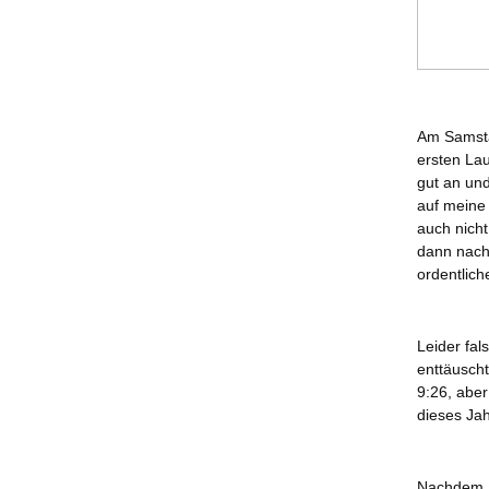
Am Samsta
ersten La
gut an un
auf meine 
auch nicht
dann nach
ordentlich
Leider fal
enttäuscht
9:26, abe
dieses Jah
Nachdem a