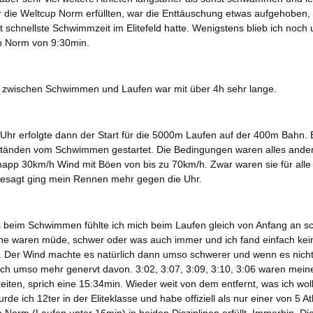
er die Weltcup Norm erfüllten, war die Enttäuschung etwas aufgehoben, 
t schnellste Schwimmzeit im Elitefeld hatte. Wenigstens blieb ich noch 
 Norm von 9:30min.
 zwischen Schwimmen und Laufen war mit über 4h sehr lange.
Uhr erfolgte dann der Start für die 5000m Laufen auf der 400m Bahn.
ständen vom Schwimmen gestartet. Die Bedingungen waren alles ander
napp 30km/h Wind mit Böen von bis zu 70km/h. Zwar waren sie für alle 
gesagt ging mein Rennen mehr gegen die Uhr.
s beim Schwimmen fühlte ich mich beim Laufen gleich von Anfang an sc
ne waren müde, schwer oder was auch immer und ich fand einfach kei
 Der Wind machte es natürlich dann umso schwerer und wenn es nicht 
uch umso mehr genervt davon. 3:02, 3:07, 3:09, 3:10, 3:06 waren mein
eiten, sprich eine 15:34min. Wieder weit von dem entfernt, was ich woll
de ich 12ter in der Eliteklasse und habe offiziell als nur einer von 5 At