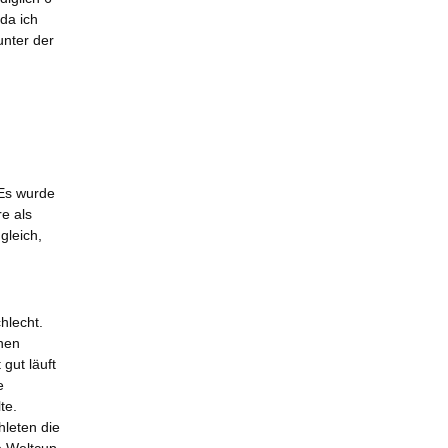
da ich
unter der
 Es wurde
e als
gleich,
hlecht.
nen
gut läuft
e
te.
hleten die