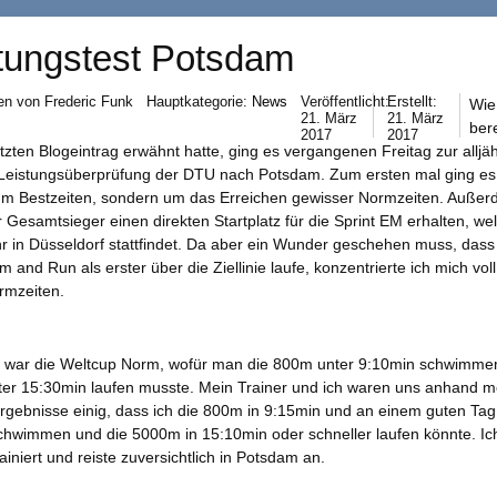
tungstest Potsdam
en von
Frederic Funk
Hauptkategorie:
News
Veröffentlicht:
Erstellt:
Wie
21. März
21. März
bere
2017
2017
zten Blogeintrag erwähnt hatte, ging es vergangenen Freitag zur alljäh
 Leistungsüberprüfung der DTU nach Potsdam. Zum ersten mal ging es 
 um Bestzeiten, sondern um das Erreichen gewisser Normzeiten. Auße
 Gesamtsieger einen direkten Startplatz für die Sprint EM erhalten, we
r in Düsseldorf stattfindet. Da aber ein Wunder geschehen muss, dass 
 and Run als erster über die Ziellinie laufe, konzentrierte ich mich vol
rmzeiten.
l war die Weltcup Norm, wofür man die 800m unter 9:10min schwimme
er 15:30min laufen musste. Mein Trainer und ich waren uns anhand m
rgebnisse einig, dass ich die 800m in 9:15min und an einem guten Tag
chwimmen und die 5000m in 15:10min oder schneller laufen könnte. Ich
rainiert und reiste zuversichtlich in Potsdam an.