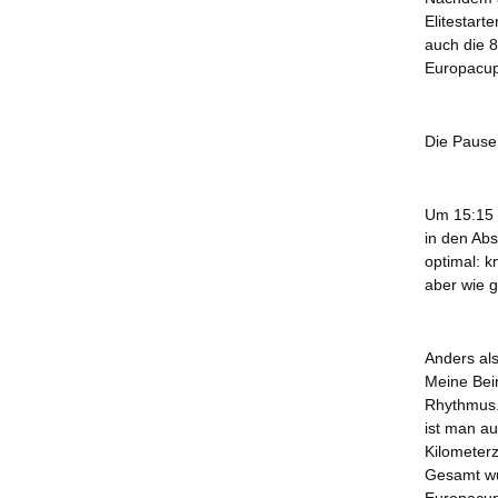
Elitestart
auch die 8
Europacup
Die Pause
Um 15:15 
in den Ab
optimal: k
aber wie 
Anders al
Meine Bei
Rhythmus.
ist man a
Kilometerz
Gesamt wur