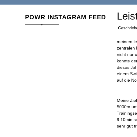
Leis
POWR INSTAGRAM FEED
Geschrieb
meinem let
zentralen
nicht nur
konnte der
dieses Jah
einem Swim
auf die No
Meine Zie
5000m unt
Trainingse
9:10min s
sehr gut t