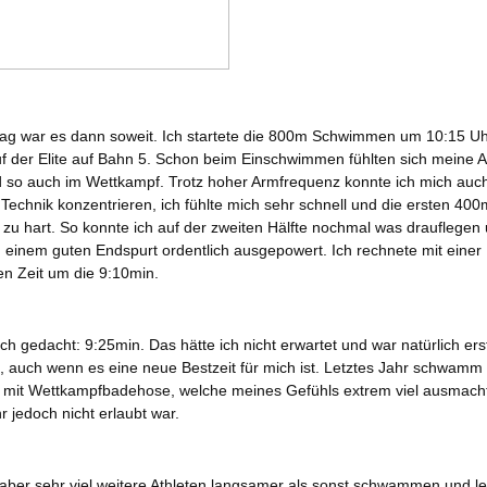
g war es dann soweit. Ich startete die 800m Schwimmen um 10:15 Uh
uf der Elite auf Bahn 5. Schon beim Einschwimmen fühlten sich meine 
d so auch im Wettkampf. Trotz hoher Armfrequenz konnte ich mich auch
Technik konzentrieren, ich fühlte mich sehr schnell und die ersten 400m
 zu hart. So konnte ich auf der zweiten Hälfte nochmal was drauflegen
 einem guten Endspurt ordentlich ausgepowert. Ich rechnete mit einer
en Zeit um die 9:10min.
sch gedacht: 9:25min. Das hätte ich nicht erwartet und war natürlich er
, auch wenn es eine neue Bestzeit für mich ist. Letztes Jahr schwamm 
r mit Wettkampfbadehose, welche meines Gefühls extrem viel ausmacht
r jedoch nicht erlaubt war.
ber sehr viel weitere Athleten langsamer als sonst schwammen und led