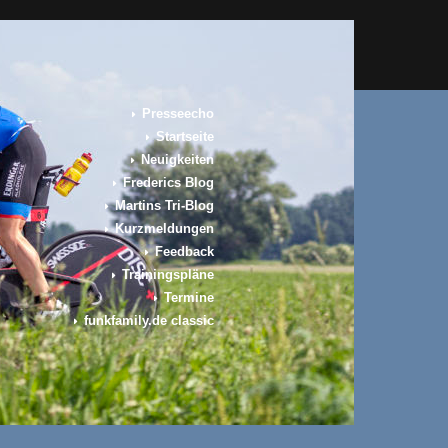
Presseecho
Startseite
Neuigkeiten
Frederics Blog
Martins Tri-Blog
Kurzmeldungen
Feedback
Trainingspläne
Termine
funkfamily.de classic