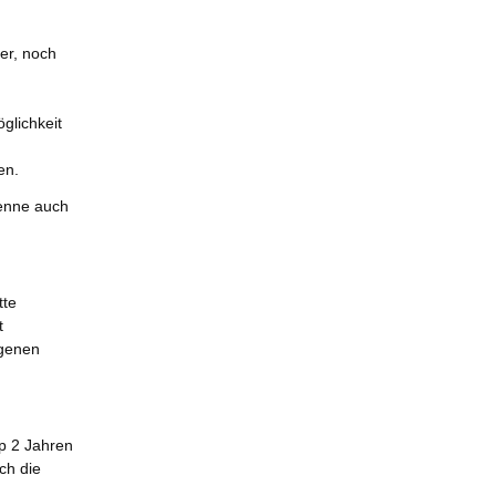
ber, noch
glichkeit
en.
kenne auch
tte
t
igenen
pp 2 Jahren
ch die