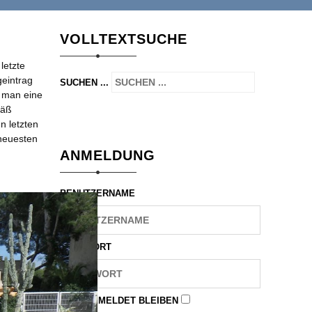
VOLLTEXTSUCHE
letzte
geintrag
SUCHEN ...
 man eine
mäß
n letzten
rneuesten
ANMELDUNG
BENUTZERNAME
PASSWORT
ANGEMELDET BLEIBEN