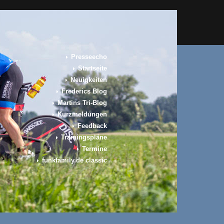
Presseecho
Startseite
Neuigkeiten
Frederics Blog
Martins Tri-Blog
Kurzmeldungen
Feedback
Trainingspläne
Termine
funkfamily.de classic