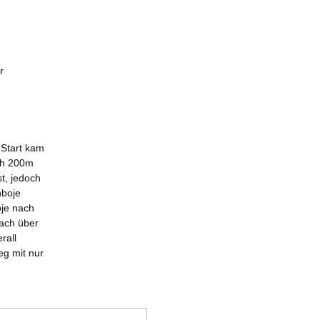
r
 Start kam
ach 200m
st, jedoch
nboje
oje nach
fach über
rall
eg mit nur