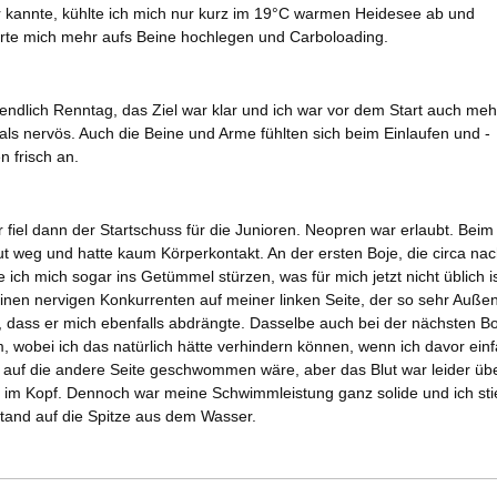
r kannte, kühlte ich mich nur kurz im 19°C warmen Heidesee ab und
erte mich mehr aufs Beine hochlegen und Carboloading.
ndlich Renntag, das Ziel war klar und ich war vor dem Start auch meh
 als nervös. Auch die Beine und Arme fühlten sich beim Einlaufen und -
 frisch an.
fiel dann der Startschuss für die Junioren. Neopren war erlaubt. Beim
ut weg und hatte kaum Körperkontakt. An der ersten Boje, die circa n
e ich mich sogar ins Getümmel stürzen, was für mich jetzt nicht üblich i
einen nervigen Konkurrenten auf meiner linken Seite, der so sehr Auße
dass er mich ebenfalls abdrängte. Dasselbe auch bei der nächsten B
, wobei ich das natürlich hätte verhindern können, wenn ich davor ein
 auf die andere Seite geschwommen wäre, aber das Blut war leider übe
s im Kopf. Dennoch war meine Schwimmleistung ganz solide und ich sti
tand auf die Spitze aus dem Wasser.