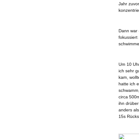
Jahr zuvo
konzentri
Dann war e
fokussiert
schwimmen
Um 10 Uhr 
ich sehr g
kam, wollt
hatte ich 
schwamm, 
circa 500m
ihn drüber
anders al
15s Rücks