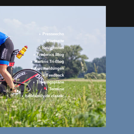
Presseecho
Startseite
Neuigkeiten
Frederics Blog
Martins Tri-Blog
Kurzmeldungen
Feedback
Trainingspläne
Termine
funkfamily.de classic