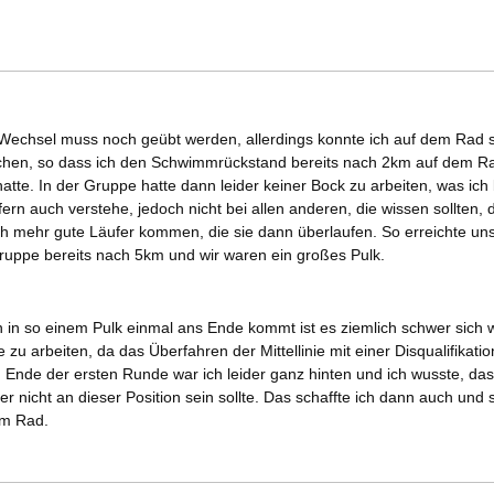
 Wechsel muss noch geübt werden, allerdings konnte ich auf dem Rad s
hen, so dass ich den Schwimmrückstand bereits nach 2km auf dem R
 hatte. In der Gruppe hatte dann leider keiner Bock zu arbeiten, was ich
ern auch verstehe, jedoch nicht bei allen anderen, die wissen sollten,
h mehr gute Läufer kommen, die sie dann überlaufen. So erreichte uns
ruppe bereits nach 5km und wir waren ein großes Pulk.
in so einem Pulk einmal ans Ende kommt ist es ziemlich schwer sich 
 zu arbeiten, da das Überfahren der Mittellinie mit einer Disqualifikatio
Ende der ersten Runde war ich leider ganz hinten und ich wusste, das
r nicht an dieser Position sein sollte. Das schaffte ich dann auch und s
om Rad.