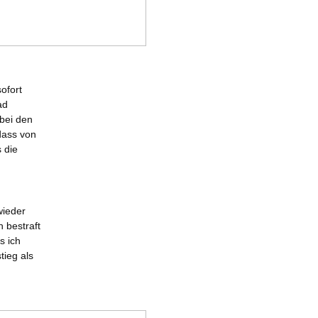
ofort
ad
 bei den
 dass von
 die
wieder
n bestraft
s ich
tieg als