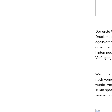
Der erste
Druck mac
egalisiert
guten Läuf
hinten noc
Verfolgerg
Wenn man 
nach vorne
wurde. Am 
10km späte
zweiter v