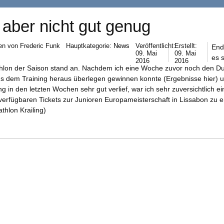
 aber nicht gut genug
en von
Frederic Funk
Hauptkategorie:
News
Veröffentlicht:
Erstellt:
End
09. Mai
09. Mai
es 
2016
2016
athlon der Saison stand an. Nachdem ich eine Woche zuvor noch den Du
aus dem Training heraus überlegen gewinnen konnte (Ergebnisse
hier
) 
ng in den letzten Wochen sehr gut verlief, war ich sehr zuversichtlich ei
verfügbaren Tickets zur Junioren Europameisterschaft in Lissabon zu e
athlon Krailing)