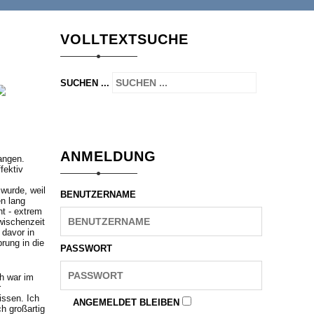
VOLLTEXTSUCHE
SUCHEN ...
ANMELDUNG
angen.
fektiv
 wurde, weil
BENUTZERNAME
n lang
nt - extrem
wischenzeit
 davor in
rung in die
PASSWORT
ch war im
r
issen. Ich
ANGEMELDET BLEIBEN
h großartig