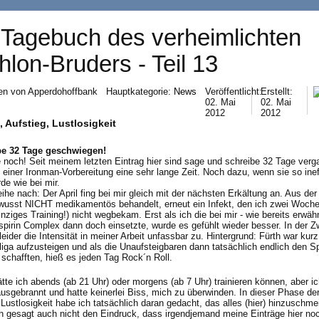
Tagebuch des verheimlichten
thlon-Bruders - Teil 13
en von
Apperdohoffbank
Hauptkategorie:
News
Veröffentlicht:
Erstellt:
02. Mai
02. Mai
2012
2012
, Aufstieg, Lustlosigkeit
e 32 Tage geschwiegen!
e noch! Seit meinem letzten Eintrag hier sind sage und schreibe 32 Tage verg
n einer Ironman-Vorbereitung eine sehr lange Zeit. Noch dazu, wenn sie so inef
de wie bei mir.
ihe nach: Der April fing bei mir gleich mit der nächsten Erkältung an. Aus der
wusst NICHT medikamentös behandelt, erneut ein Infekt, den ich zwei Woche
inziges Training!) nicht wegbekam. Erst als ich die bei mir - wie bereits erwäh
spirin Complex dann doch einsetzte, wurde es gefühlt wieder besser. In der Z
eider die Intensität in meiner Arbeit unfassbar zu. Hintergrund: Fürth war kurz
iga aufzusteigen und als die Unaufsteigbaren dann tatsächlich endlich den Sp
schafften, hieß es jeden Tag Rock´n Roll.
ätte ich abends (ab 21 Uhr) oder morgens (ab 7 Uhr) trainieren können, aber i
ausgebrannt und hatte keinerlei Biss, mich zu überwinden. In dieser Phase de
 Lustlosigkeit habe ich tatsächlich daran gedacht, das alles (hier) hinzuschme
ch gesagt auch nicht den Eindruck, dass irgendjemand meine Einträge hier noc