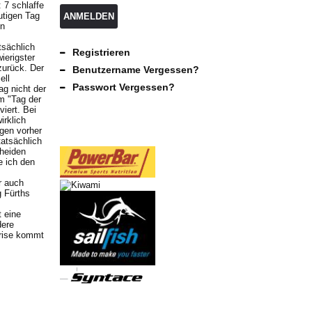
 7 schlaffe
utigen Tag
ANMELDEN
en
tsächlich
Registrieren
ierigster
zurück. Der
Benutzername Vergessen?
ell
Passwort Vergessen?
ag nicht der
em "Tag der
viert. Bei
irklich
gen vorher
atsächlich
cheiden
e ich den
r auch
g Fürths
t eine
dere
krise kommt