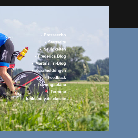
Presseecho
Startseite
Neuigkeiten
Frederics Blog
Martins Tri-Blog
Kurzmeldungen
Feedback
Trainingspläne
Termine
funkfamily.de classic