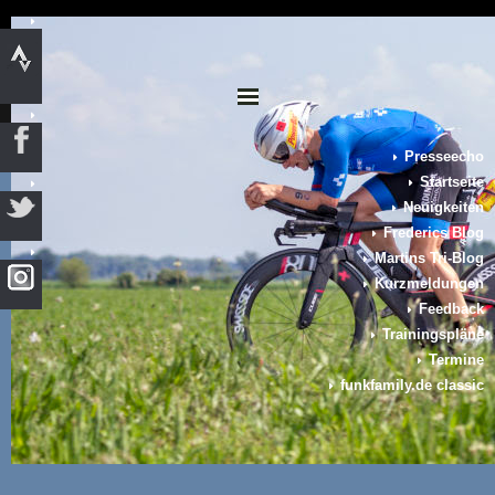
Presseecho
Startseite
Neuigkeiten
Frederics Blog
Martins Tri-Blog
Kurzmeldungen
Feedback
Trainingspläne
Termine
funkfamily.de classic