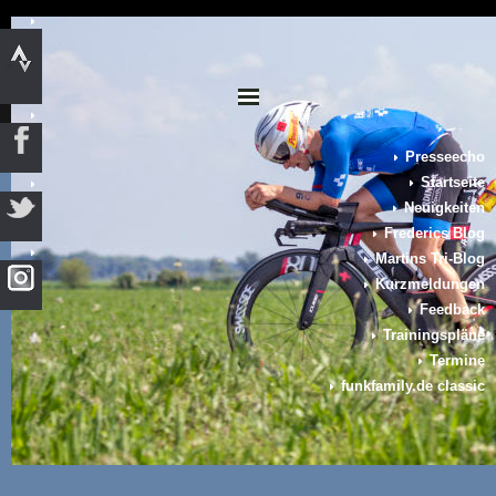
Presseecho
Startseite
Neuigkeiten
Frederics Blog
Martins Tri-Blog
Kurzmeldungen
Feedback
Trainingspläne
Termine
funkfamily.de classic