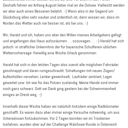
Deshalb fahren wir Anfang August lieber mal an die Ostsee. Vielleicht werden
wir aber auch eines Besseren belehrt. :-) Wenn also in der Gegend um
Glücksburg alles sehr sauber und ordentlich ist, dann wissen wir, dass im
Norden das Wetter auch nie besser ist, als bei uns. :-)
Wir, Harald und ich, haben uns aber den Willen meines Arbeitgebers gefügt
und angefangen das Haus aufzuräumen. ….sozusagen….. :-) Harald hat sich
jedoch -in sträflicher Unkenntnis der für bayerische Schulferein üblichen
Wettervorhersage- freiwillig eine Woche Urlaub genommen.
Harald hat sich in den letzten Tagen also zuerst alle möglichen Fahrräder
geschnappt und daran rumgeschraubt. Schaltungen mit neuen Zügen/
Außenhüllen versehen, Lenker gewechselt, Laufräder zentriert, Lager
gewartet usw. Ich war für das Putzen zuständig. Meine Hände sind immer
noch ganz schwarz. Gott sei Dank ging gestern bei der Schwimmeinheit
einiges an Dreck weg. :-)
Innerhalb dieser Woche haben wir natürlich trotzdem einige Radkilometer
geschafft. Es waren dazu aber immer einige Versuche notwendig, um aus
Unterwössen fortzukommen. Vor 2 Tagen konnten wir im Trockenen
losfahren, wurden aber auf der Challenge Walchsee Runde in Österreich