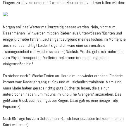
Fingers zu kurz, so dass mir 2km ohne Neo so richtig schwer fallen würden.
Morgen soll das Wetter mal kurzzeitig besser werden. Nein, nicht zum
Rasenmähen ! Wir werden mit den Rädern aus Unterwössen flüchten und
einige Kilometer fahren. Laufen geht aufgrund meines Ischias im Moment ja
auch nicht so richtig ! Leider ! Eigentlich wäre eine schmerzfreie
Trainingseinheit mal wieder schön ! :-( Nächste Woche gehe ich mehrmals
zum Physiotherapeuten. Vielleicht bekomme ich es bis Ingolstadt
einigermaßen hin !
Es stehen noch 1 Woche Ferien an. Harald muss wieder arbeiten. Frederic
kommt vom Kaderlehrgang zurück und will sicherlich trainieren. Marci und
Anna-Marie haben gerade richtig gute Bücher zu lesen, die sie nur
unterbrochen haben, um mit uns im Kino „The Avengers“ anzusehen. Das
geht zum Glück auch sehr gut bei Regen. Dazu gab es eine riesige Tüte
Popcorn :-)
Noch 65 Tage bis zum Ostseeman :-)…Ich lese jetzt aber trotzdem meinen
Krimi weiter…:-)