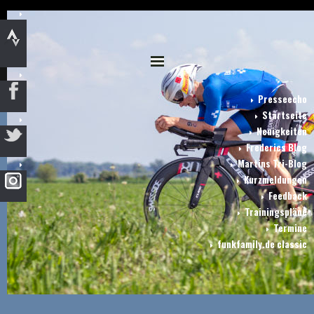
Presseecho
Startseite
Neuigkeiten
Frederics Blog
Martins Tri-Blog
Kurzmeldungen
Feedback
Trainingspläne
Termine
funkfamily.de classic