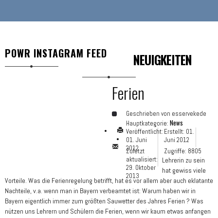
POWR INSTAGRAM FEED
NEUIGKEITEN
Ferien
Geschrieben von
esservekede
News
Hauptkategorie:
Veröffentlicht:
Erstellt: 01.
01. Juni
Juni 2012
2012
Zuletzt
Zugriffe: 8805
aktualisiert:
Lehrerin zu sein
29. Oktober
hat gewiss viele
2013
Vorteile. Was die Ferienregelung betrifft, hat es vor allem aber auch eklatante
Nachteile, v.a. wenn man in Bayern verbeamtet ist: Warum haben wir in
Bayern eigentlich immer zum größten Sauwetter des Jahres Ferien ? Was
nützen uns Lehrern und Schülern die Ferien, wenn wir kaum etwas anfangen