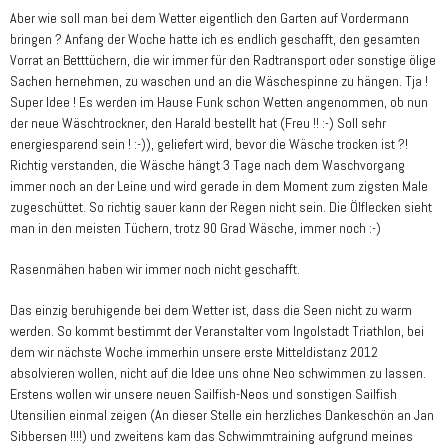
Aber wie soll man bei dem Wetter eigentlich den Garten auf Vordermann
bringen ? Anfang der Woche hatte ich es endlich geschafft, den gesamten
Vorrat an Betttüchern, die wir immer für den Radtransport oder sonstige ölige
Sachen hernehmen, zu waschen und an die Wäschespinne zu hängen. Tja !
Super Idee ! Es werden im Hause Funk schon Wetten angenommen, ob nun
der neue Wäschtrockner, den Harald bestellt hat (Freu !! :-) Soll sehr
energiesparend sein ! :-)), geliefert wird, bevor die Wäsche trocken ist ?!
Richtig verstanden, die Wäsche hängt 3 Tage nach dem Waschvorgang
immer noch an der Leine und wird gerade in dem Moment zum zigsten Male
zugeschüttet. So richtig sauer kann der Regen nicht sein. Die Ölflecken sieht
man in den meisten Tüchern, trotz 90 Grad Wäsche, immer noch :-)
Rasenmähen haben wir immer noch nicht geschafft.
Das einzig beruhigende bei dem Wetter ist, dass die Seen nicht zu warm
werden. So kommt bestimmt der Veranstalter vom Ingolstadt Triathlon, bei
dem wir nächste Woche immerhin unsere erste Mitteldistanz 2012
absolvieren wollen, nicht auf die Idee uns ohne Neo schwimmen zu lassen.
Erstens wollen wir unsere neuen Sailfish-Neos und sonstigen Sailfish
Utensilien einmal zeigen (An dieser Stelle ein herzliches Dankeschön an Jan
Sibbersen !!!!) und zweitens kam das Schwimmtraining aufgrund meines