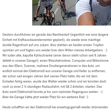
Gestern durchfuhren wir gerade das Nachbardorf (eigentlich war eine längere
Einheit mit Kraftausdauerelementen geplant), als wieder eine mächtige
dunkle Regenfront auf uns zukam. Also drehten wir beiden ersten Tropfen
spontan um und fügten uns wieder brav dem Willen meines Arbeitgebers. :-)
Wir luden alte, kaputte Kühlschränke (einer davon steht schon seit 8 Jahren
defekt in unserer Garage!), einen Wäschetrockner, Computer und Bildschirme
aus den 90ern, Scanner, mehrere Druckergenerationen in das Auto, um
endlich einmal den Elektromüll aus unserer Garage und Keller zu entfernen,
der schon seit einigen Jahren dort seinen Platz hatte. Als wir mit dem
Einladen fertig waren, wurde das Wetter wieder schön und wir konnten doch
noch zu einer 2 ½ stündigen Radausfahrt, mit GA 2 Anteilen, starten. Das
Auto samt Elektromüll konnte ja bis zum nächsten Regenguss warten. :-)
Aber die Garage hätte jetzt wieder Platz für ein weiteres Rad :-)
Heute schafften wir den Elektromüll bei erwartugsgemäß wieder strömenden