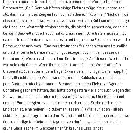
Regen ein paar Dörfer weiter in den dazu passenden Wertstoffhof nach
Grabenstätt. „Grüß Gott, wir hätten einige Elektrogroßgeräte zu entsorgen.“
„Jo, dann stellns des Zeig einfach do nebn den rotn Kübl hie !“ Nachdem wir
etwas ratlos blickten, weil wir nicht wussten, welchen Kübl sie meinte, sagte
die frendliche Wertstoffhofmitarbeiterin, die sichtlich genervt war, dass sie
bei dem Sauwetter überhaupt mal kurz aus ihrem Büro treten musste : „Jo,
da ebn ! In den Container werns des ja net tragn könna !“ (und schon war die
Dame wieder unwirsch i Büro verschwunden) Wir bedankten uns freundlich
und schafften alle Geräte natürlich gut erzogen doch in den passenden
Container. :-) Wozu macht man denn Krafttraining ? Auf diesem Wertstoffhof
war solch ein Chaos. Wenn ihr also mal Atommüll habt: Wertstoffhof in
Grabenstätt (bei strömendem Regen) wäre da ein richtiger Geheimtipp ! :-)
Dort fällt nichts auf ! :-) Wenn wir statt unserer Kühlschänke mal eben ein
paar Castoren mit abgebrannten Brennstäben in den Elektrogroßgeräte-
Container geschafft hätten, das hätte dort gestern vielleicht auch wegen des
Sauwetters auch niemanden interessiert (ich werde mal bei Gelegenheit
unserer Bundesregierung, die ja immer noch auf der Suche nach einem
Endlager ist, eine heißen Tip zukomen lassen ;-) ) War auf jeden Fall ein
echtes Kontrastprogramm zu dem Wertstoffhof bei uns in Unterwössen, wo
der zuständige Miarbeiter mit Argusaugen darüber wacht, dass ja keine
grüne Glasflasche im Glascontainer für braunes Glas landet.