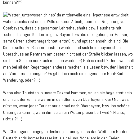
können???
Ich hab' da mittlerweile eine Hypothese entwickelt:
wahrscheinlich ist es der Wille unseres Arbeitgebers, der Regierung von
Oberbayern, dass die gesamten Lehrerhaushalte bzw. Haushalte mit
schulpflichtigen Kindern in ganz Bayern bzw. die dazugehörigen Häuser,
samt Gärten adrett hergerichtet, entmüllt und optisch ansehlich sind. Die
Kinder sollen zu Büchermonstern werden und sich beim bayerischen
Überschuss an Rentnern am besten nicht auf der Straße blicken lassen, wo
sie beim Spielen nur Krach machen würden :-) Hab ich recht ? Denn was soll
man bei all den Regentagen anderes machen, als Lesen bzw. den Haushalt
auf Vordermann bringen? Es gibt doch noch die sogenannte Nord-Süd
Wanderung, oder ? :-)
Wenn also Touristen in unsere Gegend kommen, sollen sie begeistert sein
und nicht denken, sie wären in den Slums von Oberbayern. Klar ! Nur, was
nützt es, wenn jeder Tourist nur einmal nach Oberbayern, bzw. ins schöne
Chiemgau kommt, wenn ihm solch ein Wetter präsentiert wird ? Nichts,
richtig ?! :-)
Wir Chiemgauer hingegen denken ja ständig, dass das Wetter im Norden
Deutschlands immer besser ist, als bei uns. Vor allem in den Ferien !