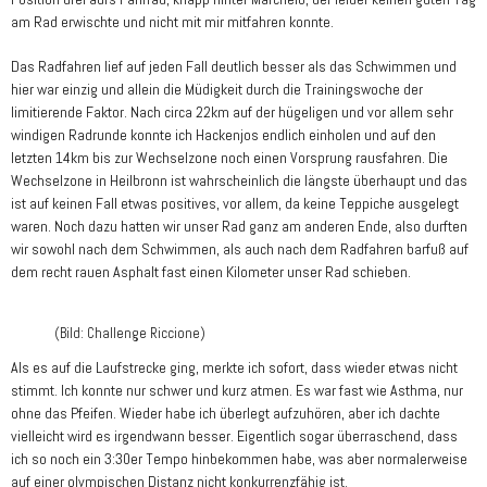
am Rad erwischte und nicht mit mir mitfahren konnte.
Das Radfahren lief auf jeden Fall deutlich besser als das Schwimmen und
hier war einzig und allein die Müdigkeit durch die Trainingswoche der
limitierende Faktor. Nach circa 22km auf der hügeligen und vor allem sehr
windigen Radrunde konnte ich Hackenjos endlich einholen und auf den
letzten 14km bis zur Wechselzone noch einen Vorsprung rausfahren. Die
Wechselzone in Heilbronn ist wahrscheinlich die längste überhaupt und das
ist auf keinen Fall etwas positives, vor allem, da keine Teppiche ausgelegt
waren. Noch dazu hatten wir unser Rad ganz am anderen Ende, also durften
wir sowohl nach dem Schwimmen, als auch nach dem Radfahren barfuß auf
dem recht rauen Asphalt fast einen Kilometer unser Rad schieben.
(Bild: Challenge Riccione)
Als es auf die Laufstrecke ging, merkte ich sofort, dass wieder etwas nicht
stimmt. Ich konnte nur schwer und kurz atmen. Es war fast wie Asthma, nur
ohne das Pfeifen. Wieder habe ich überlegt aufzuhören, aber ich dachte
vielleicht wird es irgendwann besser. Eigentlich sogar überraschend, dass
ich so noch ein 3:30er Tempo hinbekommen habe, was aber normalerweise
auf einer olympischen Distanz nicht konkurrenzfähig ist.