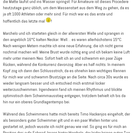
die Matte läufst und ins Wasser springst. Für Amateure ist dieses Procedere
heutzutage ganz üblich, um dem Massenstart aus dem Weg zu gehen, da es
ja oft 1000 Athleten oder mehr sind. Für mich war es das erste und
hoffentlich das letzte mal
!
Marchelo und ich starteten gleich in der allerersten Welle und sprangen in
den angeblich 16°C kalten Neckar. Well… es waren allerhöchstens 15°C.
Nach wenigen Metern machte ich eine neue Erfahrung, die ich nicht gerne
nochmal machen will. Meine Brust wurde richtig eng und ich bekam keine Luft
mehr unter meinem Neo. Sofort hielt ich an und schwamm ein paar Züge
Rücken, während die Konkurrenz davonzog. Aber es half nichts. In meinem
Kopf zog ich dann den Schlussstrich, da es ohnehin kein wichtiges Rennen
für mich war und schwamm Brustzüge an die Seite. Nach circa 30s wurde es
wieder langsam besser und ich entschied mich erstmal locker
weiterzuschwimmen. Irgendwann fand ich meinen Rhythmus und blickte
optimistisch dem Schwimmausstieg entgegen, trotzdem behielt ich bis da
hin nur ein oberes Grundlagentempo bei.
Während des Schwimmens hatte mich bereits Timo Hackenjos eingeholt, der
als besonders guter Schwimmer gilt und in ein paar Wellen hinter uns
gestartet ist, jedoch wusste ich nicht genau wie viel. So ging es für mich an
Position drei aufs Fahrrad, knapp hinter Marchelo, der leider keinen guten Tag