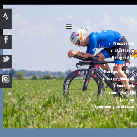
Presseecho
Startseite
Neuigkeiten
Frederics Blog
Martins Tri-Blog
Kurzmeldungen
Feedback
Trainingspläne
Termine
funkfamily.de classic