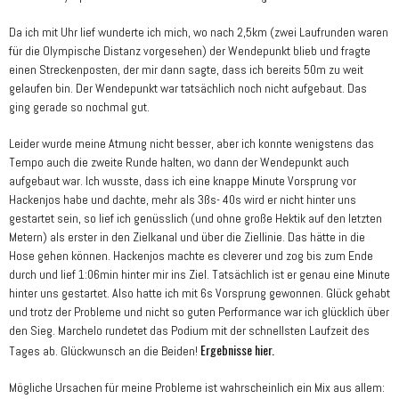
Da ich mit Uhr lief wunderte ich mich, wo nach 2,5km (zwei Laufrunden waren
für die Olympische Distanz vorgesehen) der Wendepunkt blieb und fragte
einen Streckenposten, der mir dann sagte, dass ich bereits 50m zu weit
gelaufen bin. Der Wendepunkt war tatsächlich noch nicht aufgebaut. Das
ging gerade so nochmal gut.
Leider wurde meine Atmung nicht besser, aber ich konnte wenigstens das
Tempo auch die zweite Runde halten, wo dann der Wendepunkt auch
aufgebaut war. Ich wusste, dass ich eine knappe Minute Vorsprung vor
Hackenjos habe und dachte, mehr als 3ßs- 40s wird er nicht hinter uns
gestartet sein, so lief ich genüsslich (und ohne große Hektik auf den letzten
Metern) als erster in den Zielkanal und über die Ziellinie. Das hätte in die
Hose gehen können. Hackenjos machte es cleverer und zog bis zum Ende
durch und lief 1:06min hinter mir ins Ziel. Tatsächlich ist er genau eine Minute
hinter uns gestartet. Also hatte ich mit 6s Vorsprung gewonnen. Glück gehabt
und trotz der Probleme und nicht so guten Performance war ich glücklich über
den Sieg. Marchelo rundetet das Podium mit der schnellsten Laufzeit des
Ergebnisse hier.
Tages ab. Glückwunsch an die Beiden!
Mögliche Ursachen für meine Probleme ist wahrscheinlich ein Mix aus allem: