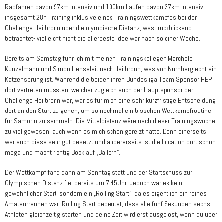
Radfahren davon 97km intensiv und 100km Laufen davon 37km intensiv,
insgesamt 28h Training inklusive eines Trainingswettkampfes bei der
Challenge Heilbronn über die olympische Distanz, was -rückblickend
betrachtet- vielleicht nicht die allerbeste Idee war nach so einer Woche.
Bereits am Samstag fuhr ich mit meinen Trainingskollegen Marchelo
Kunzelmann und Simon Henseleit nach Heilbronn, was von Nürnberg echt ein
Katzensprung ist. Während die beiden ihren Bundesliga Team Sponsor HEP
dort vertreten mussten, welcher zugleich auch der Hauptsponsor der
Challenge Heilbronn war, war es für mich eine sehr kurzfristige Entscheidung
dort an den Start zu gehen, um so nochmal ein bisschen Wettkampfroutine
für Samorin zu sammeln. Die Mitteldistanz wäre nach dieser Trainingswoche
zu viel gewesen, auch wenn es mich schon gereizt hätte. Denn einerseits
war auch diese sehr gut besetzt und andererseits ist die Location dort schon
mega und macht richtig Bock auf „Ballern“.
Der Wettkampf fand dann am Sonntag statt und der Startschuss zur
Olympischen Distanz fiel bereits um 7:45Uhr. Jedoch war es kein
gewöhnlicher Start, sondern ein „Rolling Start“, da es eigentlich ein reines
Amateurrennen war. Rolling Start bedeutet, dass alle fünf Sekunden sechs
Athleten gleichzeitig starten und deine Zeit wird erst ausgelöst, wenn du über