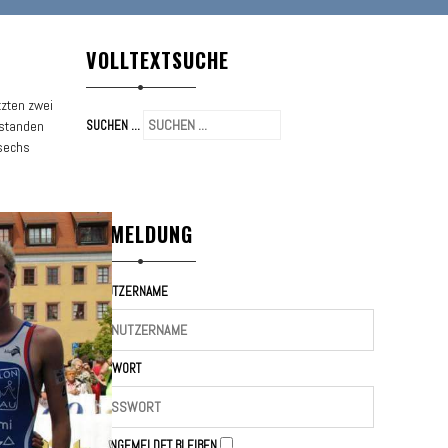
VOLLTEXTSUCHE
tzten zwei
standen
SUCHEN ...
 sechs
ANMELDUNG
BENUTZERNAME
PASSWORT
ANGEMELDET BLEIBEN