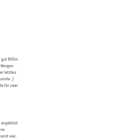
n gut 800m
n Morgen
r letztes
onnte ;)
de für zwei
 angeblich
ene
annt war,