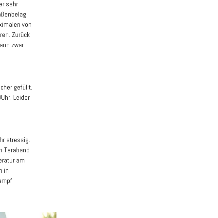
er sehr
raßenbelag
aximalen von
ren. Zurück
dann zwar
er gefüllt.
Uhr. Leider
r stressig.
en Teraband
eratur am
n in
kampf