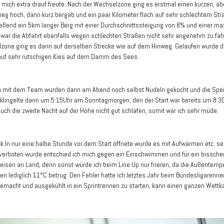
 mich extra drauf freute. Nach der Wechselzone ging es erstmal einen kurzen, ab
tieg hoch, dann kurz bergab und ein paar Kilometer flach auf sehr schlechtem St
eßend ein 5km langer Berg mit einer Durchschnittssteigung von 8% und einer m
 war die Abfahrt ebenfalls wegen schlechten Straßen nicht sehr angenehm zu fah
zone ging es dann auf derselben Strecke wie auf dem Hinweg. Gelaufen wurde 
 auf sehr rutschigen Kies auf dem Damm des Sees.
mit dem Team wurden dann am Abend noch selbst Nudeln gekocht und die Speich
klingelte dann um 5:15Uhr am Sonntagmorgen, den der Start war bereits um 8:30
auch die zweite Nacht auf der Höhe nicht gut schlafen, somit war ich sehr müde.
k In nur eine halbe Stunde vor dem Start öffnete wurde es mit Aufwärmen etc. seh
verboten wurde entschied ich mich gegen ein Einschwimmen und für ein bissch
eisen an Land, denn sonst würde ich beim Line Up nur frieren, da die Außentemp
en lediglich 11°C betrug. Den Fehler hatte ich letztes Jahr beim Bundesligarenne
gemacht und ausgekühlt in ein Sprintrennen zu starten, kann einen ganzen Wett