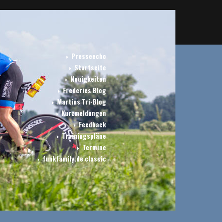
Presseecho
Startseite
Neuigkeiten
Frederics Blog
Martins Tri-Blog
Kurzmeldungen
Feedback
Trainingspläne
Termine
funkfamily.de classic