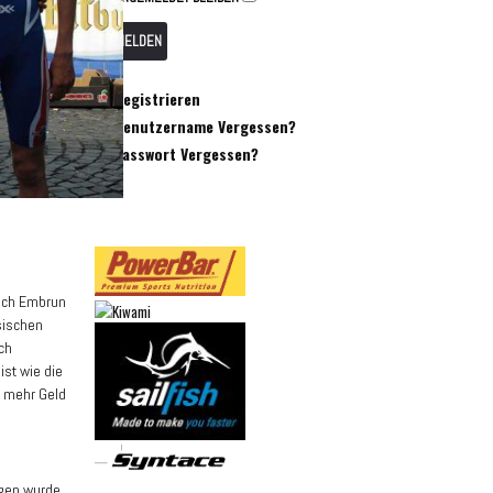
ANMELDEN
Registrieren
Benutzername Vergessen?
Passwort Vergessen?
nach Embrun
sischen
ch
st wie die
h mehr Geld
gen wurde.