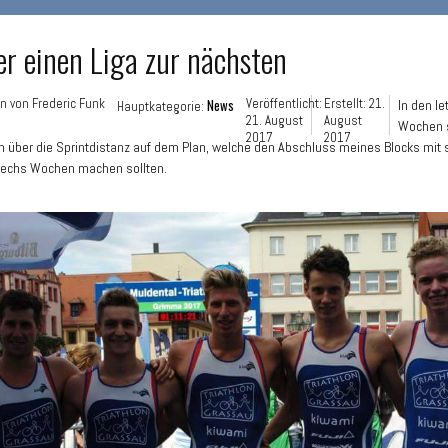
er einen Liga zur nächsten
en von
Frederic Funk
News
Veröffentlicht:
Erstellt: 21.
In den le
Hauptkategorie:
21. August
August
Wochen 
2017
2017
 über die Sprintdistanz auf dem Plan, welche den Abschluss meines Blocks mit
sechs Wochen machen sollten.