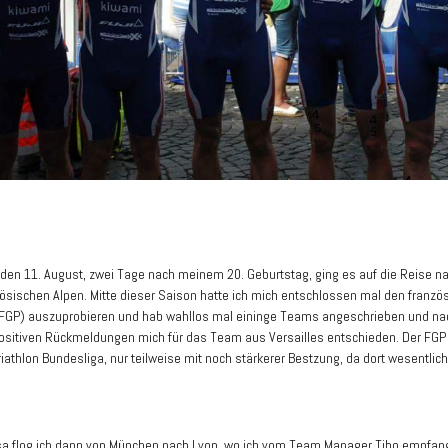
 den 11. August, zwei Tage nach meinem 20. Geburtstag, ging es auf die Reise 
zösischen Alpen. Mitte dieser Saison hatte ich mich entschlossen mal den franzö
(FGP) auszuprobieren und hab wahllos mal eininge Teams angeschrieben und na
sitiven Rückmeldungen mich für das Team aus Versailles entschieden. Der FGP i
iathlon Bundesliga, nur teilweise mit noch stärkerer Bestzung, da dort wesentlic
sa flog ich dann von München nach Lyon, wo ich vom Team Manager Tibo empfan