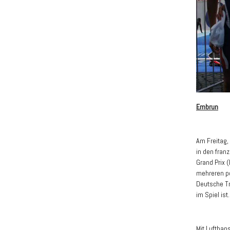
Embrun
Am Freitag,
in den fran
Grand Prix 
mehreren po
Deutsche Tr
im Spiel ist.
Mit Lufthan