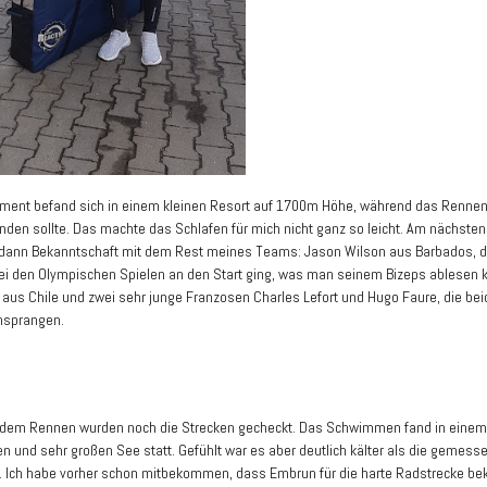
tment befand sich in einem kleinen Resort auf 1700m Höhe, während das Renne
tfinden sollte. Das machte das Schlafen für mich nicht ganz so leicht. Am nächste
dann Bekanntschaft mit dem Rest meines Teams: Jason Wilson aus Barbados, de
ei den Olympischen Spielen an den Start ging, was man seinem Bizeps ablesen k
a aus Chile und zwei sehr junge Franzosen Charles Lefort und Hugo Faure, die bei
nsprangen.
 dem Rennen wurden noch die Strecken gecheckt. Das Schwimmen fand in einem
 und sehr großen See statt. Gefühlt war es aber deutlich kälter als die gemess
 Ich habe vorher schon mitbekommen, dass Embrun für die harte Radstrecke bek