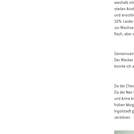
weshalb ich
steilen Ans
und anschli
16%. Leider
zur Wechsel
flach, aber
Gemeinsam 
Der Wecker 
konnte ich 
Da der Chec
Da der Neo 
und Arme kr
frühen Morg
Ingolstadt 
zerstören.