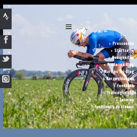
Presseecho
Startseite
Neuigkeiten
Frederics Blog
Martins Tri-Blog
Kurzmeldungen
Feedback
Trainingspläne
Termine
funkfamily.de classic